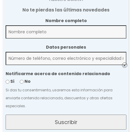
MICROORGANISMOS
No te pierdas las últimas novedades
Nombre completo
ESTERILIZA EN 20
MINUTOS
Datos personales
NO REQUIERE
MANTENIMIENTO
×
Notificarme acerca de contenido relacionado
NO DAÑA TU
Sí
No
INSTRUMENTAL
Si das tu consentimiento, usaremos esta información para
enviarte contenido relacionado, descuentos y otras ofertas
especiales.
Suscribir
¡NO TE PIERDAS NUESTRO