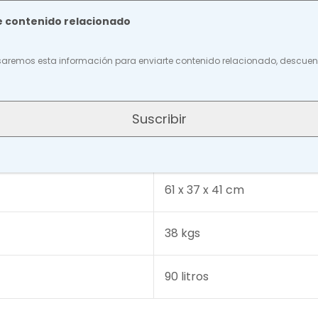
Os 185 nm/0.5 seg
e contenido relacionado
110 volts
saremos esta información para enviarte contenido relacionado, descuent
45 watts
Suscribir
75 x 55 x 46 cm
61 x 37 x 41 cm
38 kgs
90 litros