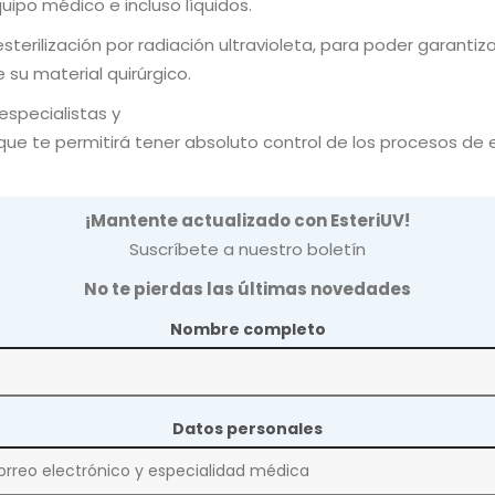
uipo médico e incluso líquidos.
sterilización por radiación ultravioleta, para poder garanti
su material quirúrgico.
specialistas y
que te permitirá tener absoluto control de los procesos de es
¡Mantente actualizado con EsteriUV!
Suscríbete a nuestro boletín
No te pierdas las últimas novedades
UV tipo C
Nombre completo
254 nm
Datos personales
30,000 um seg/cm2